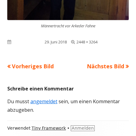
Männertracht vor Arkeder Fahne
Volle
Veröffentlicht am
29. Juni 2018
2448 × 3264
Größe
Vorheriges Bild
Nächstes Bild
Schreibe einen Kommentar
Du musst
angemeldet
sein, um einen Kommentar
abzugeben.
Footer
Verwendet
Tiny Framework
•
Anmelden