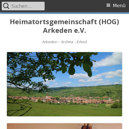
Suchen
Primäres
Menü
nach:
Menü
Springe
Heimatortsgemeinschaft (HOG)
zum
Arkeden e.V.
Inhalt
Arkeden – Archita – Erked