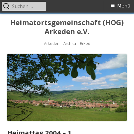
Suchen
Primäres
Menü
nach:
Menü
Springe
Heimatortsgemeinschaft (HOG)
zum
Arkeden e.V.
Inhalt
Arkeden – Archita – Erked
Heimattag 2004 – 1