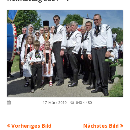
Volle
Veröffentlicht am
17. März 2019
640 × 480
Größe
Vorheriges Bild
Nächstes Bild