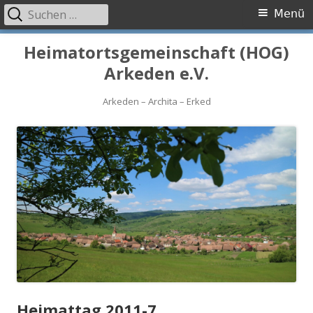
Suchen
Primäres
Menü
nach:
Menü
Springe
Heimatortsgemeinschaft (HOG)
zum
Arkeden e.V.
Inhalt
Arkeden – Archita – Erked
Heimattag 2011-7