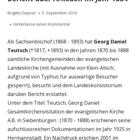
Autor
Veröffentlicht
Brigitte Depner
5. September 2010
am
zu Bericht über Arkeden im Jahr 1884
Hinterlasse einen Kommentar
Als Sachsenbischof (1868 - 1893) hat
Georg Daniel
Teutsch
(*1817, +1893) in den Jahren 1870 bis 1888
sämtliche Kirchengemeinden der evangelischen
Landeskirche (mit Ausnahme von Klein-Alisch,
aufgrund von Typhus für auswärtige Besucher
gesperrt), besucht und dem Landeskonsistorium
darüber Bericht erstattet.
Unter dem Titel: Teutsch, Georg Daniel:
Gesamtkirchenvisitation der evangelischen Kirche
A.B. in Siebenbürgen : (1870 - 1888) erschienen seine
aufschlussreichen Dokumentationen im Jahr 1925 in
Hermannstadt. Ein Nachdruck erschien 2001 im