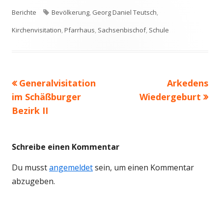
am
Schlagwörter
Berichte
Bevölkerung
,
Georg Daniel Teutsch
,
Kirchenvisitation
,
Pfarrhaus
,
Sachsenbischof
,
Schule
Vorheriger
Nächster
Generalvisitation
Arkedens
Beitragsnavigation
Beitrag:
Beitrag
im Schäßburger
Wiedergeburt
Bezirk II
Schreibe einen Kommentar
Du musst
angemeldet
sein, um einen Kommentar
abzugeben.