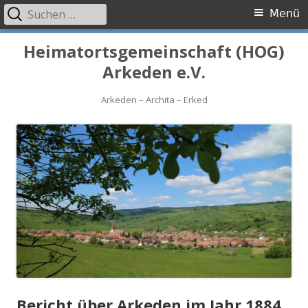
Suchen
Primäres
Menü
nach:
Menü
Springe
Heimatortsgemeinschaft (HOG)
zum
Arkeden e.V.
Inhalt
Arkeden – Archita – Erked
Bericht über Arkeden im Jahr 1884