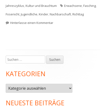
am
Schlagwörter
Jahreszyklus
,
Kultur und Brauchtum
Erwachsene
,
Fasching
,
Fosenicht
,
Jugendliche
,
Kinder
,
Nachbarschaft
,
Richttag
zu Vom Geschworenen-Montag bis z
Hinterlasse einen Kommentar
Suchen
Haupt-
nach:
Seitenleiste
KATEGORIEN
Kategorien
NEUESTE BEITRÄGE