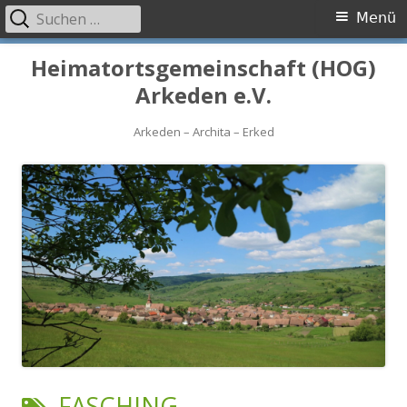
Suchen
Primäres
Menü
nach:
Menü
Springe
Heimatortsgemeinschaft (HOG)
zum
Arkeden e.V.
Inhalt
Arkeden – Archita – Erked
SCHLAGWORT:
FASCHING