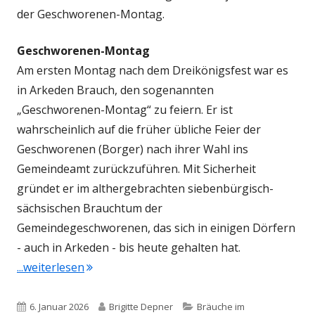
der Geschworenen-Montag.
Geschworenen-Montag
Am ersten Montag nach dem Dreikönigsfest war es
in Arkeden Brauch, den sogenannten
„Geschworenen-Montag“ zu feiern. Er ist
wahrscheinlich auf die früher übliche Feier der
Geschworenen (Borger) nach ihrer Wahl ins
Gemeindeamt zurückzuführen. Mit Sicherheit
gründet er im althergebrachten siebenbürgisch-
sächsischen Brauchtum der
Gemeindegeschworenen, das sich in einigen Dörfern
- auch in Arkeden - bis heute gehalten hat.
"Vom Geschworenen-Montag bis zum Richt
...weiterlesen
Veröffentlicht
Autor
Kategorien
6. Januar 2026
Brigitte Depner
Bräuche im